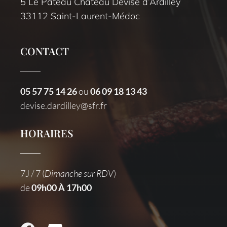
5 Le Pateau Château Devise d’Ardilley
33112 Saint-Laurent-Médoc
CONTACT
05 57 75 14 26
ou
06 09 18 13 43
devise.dardilley@sfr.fr
HORAIRES
7J / 7 (
Dimanche sur RDV
)
de
09h00 À 17h00