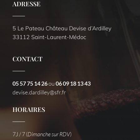
ADRESSE
5 Le Pateau Château Devise d’Ardilley
33112 Saint-Laurent-Médoc
CONTACT
05 57 75 14 26
ou
06 09 18 13 43
devise.dardilley@sfr.fr
HORAIRES
7J / 7 (
Dimanche sur RDV
)