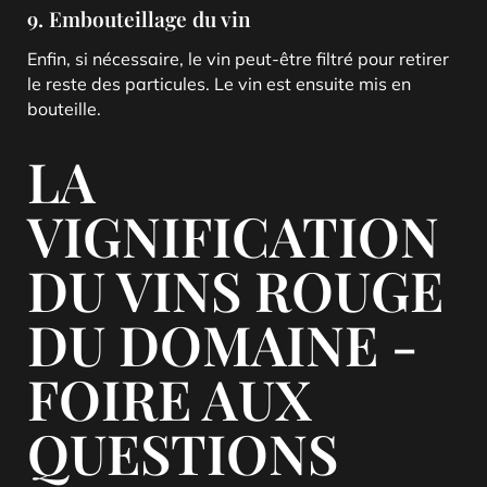
9. Embouteillage du vin
Enfin, si nécessaire, le vin peut-être filtré pour retirer
le reste des particules. Le vin est ensuite mis en
bouteille.
LA
VIGNIFICATION
DU VINS ROUGE
DU DOMAINE -
FOIRE AUX
QUESTIONS