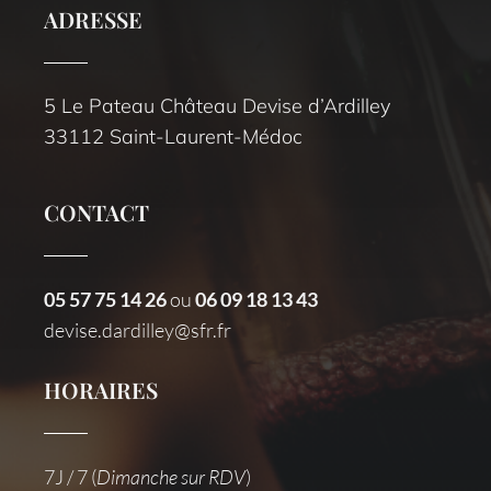
ADRESSE
5 Le Pateau Château Devise d’Ardilley
33112 Saint-Laurent-Médoc
CONTACT
05 57 75 14 26
ou
06 09 18 13 43
devise.dardilley@sfr.fr
HORAIRES
7J / 7 (
Dimanche sur RDV
)