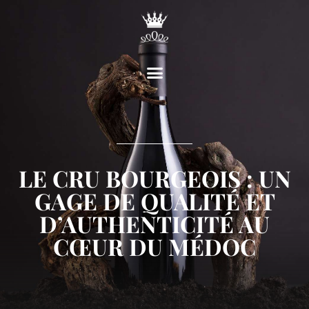
LE CRU BOURGEOIS : UN
GAGE DE QUALITÉ ET
D’AUTHENTICITÉ AU
CŒUR DU MÉDOC